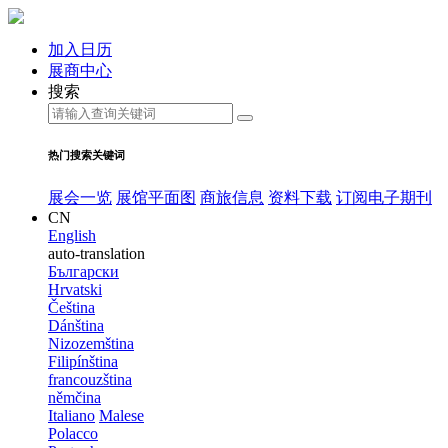
加入日历
展商中心
搜索
热门搜索关键词
展会一览
展馆平面图
商旅信息
资料下载
订阅电子期刊
CN
English
auto-translation
Български
Hrvatski
Čeština
Dánština
Nizozemština
Filipínština
francouzština
němčina
Italiano
Malese
Polacco