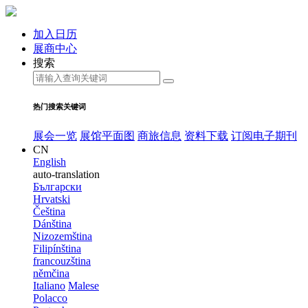
加入日历
展商中心
搜索
热门搜索关键词
展会一览
展馆平面图
商旅信息
资料下载
订阅电子期刊
CN
English
auto-translation
Български
Hrvatski
Čeština
Dánština
Nizozemština
Filipínština
francouzština
němčina
Italiano
Malese
Polacco