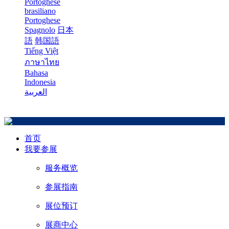
Portoghese
brasiliano
Portoghese
Spagnolo
日本
語
韩国語
Tiếng Việt
ภาษาไทย
Bahasa
Indonesia
العربية
首页
我要参展
服务概览
参展指南
展位预订
展商中心