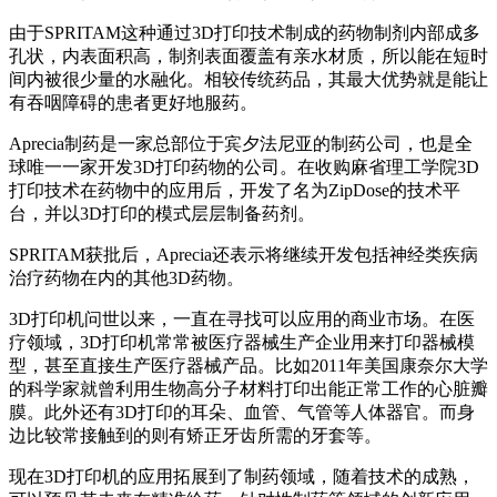
由于SPRITAM这种通过3D打印技术制成的药物制剂内部成多
孔状，内表面积高，制剂表面覆盖有亲水材质，所以能在短时
间内被很少量的水融化。相较传统药品，其最大优势就是能让
有吞咽障碍的患者更好地服药。
Aprecia制药是一家总部位于宾夕法尼亚的制药公司，也是全
球唯一一家开发3D打印药物的公司。在收购麻省理工学院3D
打印技术在药物中的应用后，开发了名为ZipDose的技术平
台，并以3D打印的模式层层制备药剂。
SPRITAM获批后，Aprecia还表示将继续开发包括神经类疾病
治疗药物在内的其他3D药物。
3D打印机问世以来，一直在寻找可以应用的商业市场。在医
疗领域，3D打印机常常被医疗器械生产企业用来打印器械模
型，甚至直接生产医疗器械产品。比如2011年美国康奈尔大学
的科学家就曾利用生物高分子材料打印出能正常工作的心脏瓣
膜。此外还有3D打印的耳朵、血管、气管等人体器官。而身
边比较常接触到的则有矫正牙齿所需的牙套等。
现在3D打印机的应用拓展到了制药领域，随着技术的成熟，