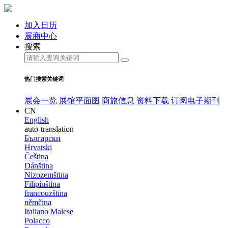
加入日历
展商中心
搜索
热门搜索关键词
展会一览
展馆平面图
商旅信息
资料下载
订阅电子期刊
CN
English
auto-translation
Български
Hrvatski
Čeština
Dánština
Nizozemština
Filipínština
francouzština
němčina
Italiano
Malese
Polacco