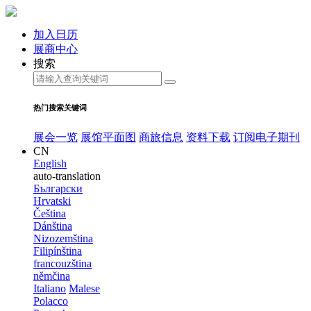
加入日历
展商中心
搜索
热门搜索关键词
展会一览
展馆平面图
商旅信息
资料下载
订阅电子期刊
CN
English
auto-translation
Български
Hrvatski
Čeština
Dánština
Nizozemština
Filipínština
francouzština
němčina
Italiano
Malese
Polacco