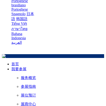
Portoghese
brasiliano
Portoghese
Spagnolo
日本
語
韩国語
Tiếng Việt
ภาษาไทย
Bahasa
Indonesia
العربية
首页
我要参展
服务概览
参展指南
展位预订
展商中心