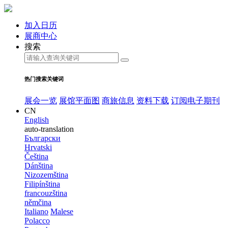
加入日历
展商中心
搜索
热门搜索关键词
展会一览
展馆平面图
商旅信息
资料下载
订阅电子期刊
CN
English
auto-translation
Български
Hrvatski
Čeština
Dánština
Nizozemština
Filipínština
francouzština
němčina
Italiano
Malese
Polacco