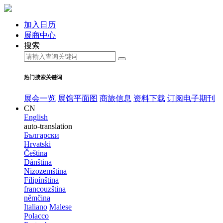
加入日历
展商中心
搜索
热门搜索关键词
展会一览
展馆平面图
商旅信息
资料下载
订阅电子期刊
CN
English
auto-translation
Български
Hrvatski
Čeština
Dánština
Nizozemština
Filipínština
francouzština
němčina
Italiano
Malese
Polacco