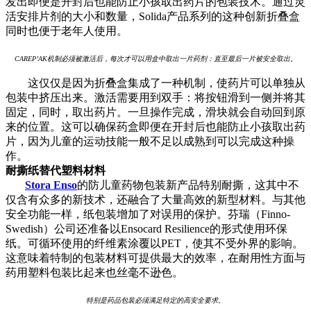
发出即便是开封后也能防止小孩取出药片的包装技术。通过灵
活安排片剂的大小和数量，Solida产品系列的这种创新折叠盒
同时也便于老年人使用。
CAREP’AK机制必须被激活后，每次才可以用盒中取出一片药剂：直至最后一片被安全取出。
这仅仅是因为折叠盒集成了一种机制，使药片可以单独从
包装中挤压出来。激活需要用到双手：将按钮滑到一侧并将其
固定，同时，取出药片。一旦操作完成，滑块就会自动回到原
来的位置。这可以确保药盒即便在开封后也能防止小孩取出药
片，因为儿童的运动技能一般不足以成熟到可以完成这种操
作。
耐撕纸替代塑料材料
Stora Enso
的防儿童药物包装新产品特别耐撕，这其中不
仅含有众多的新技术，还融合了大量高效的新型材料。与其他
安全功能一样，纸包装增加了对误用的保护。芬瑞（Finno-
Swedish）公司还准备以Ensocard Resilience的形式使用环保
纸。可循环使用的纤维素涂覆以PET，使其不受外界的影响。
这意味着特制的包装材料可提供最大的效率，在耐用性方面与
药用塑料包装比起来也丝毫不逊色。
特别是药品包装必须满足特定的高安全要求。