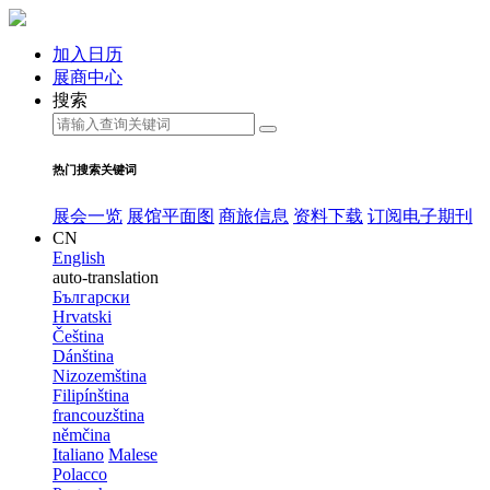
加入日历
展商中心
搜索
热门搜索关键词
展会一览
展馆平面图
商旅信息
资料下载
订阅电子期刊
CN
English
auto-translation
Български
Hrvatski
Čeština
Dánština
Nizozemština
Filipínština
francouzština
němčina
Italiano
Malese
Polacco