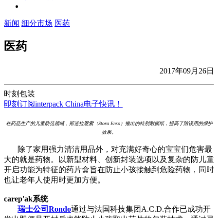
新闻
细分市场
医药
医药
2017年09月26日
时刻包装
即刻订阅interpack China电子快讯！
在药品生产的儿童防范领域，斯道拉恩索（Stora Enso）推出的特别耐撕纸，提高了防误用的保护
效果。
除了家用强力清洁用品外，对充满好奇心的宝宝们危害最
大的就是药物。以新型材料、创新封装选项以及复杂的防儿童
开启功能为特征的药片盒旨在防止小孩接触到危险药物，同时
也让老年人使用时更加方便。
carep'ak
系统
瑞士
公司
Rondo
通过与法国科技集团A.C.D.合作已成功开