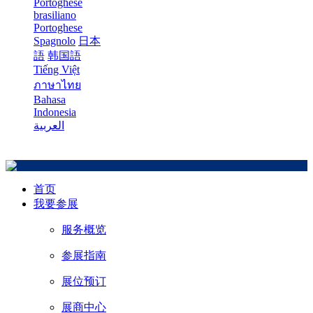
Portoghese
brasiliano
Portoghese
Spagnolo
日本
語
韩国語
Tiếng Việt
ภาษาไทย
Bahasa
Indonesia
العربية
首页
我要参展
服务概览
参展指南
展位预订
展商中心