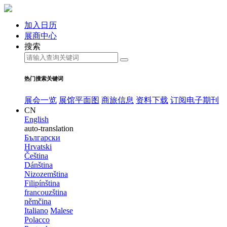
加入日历
展商中心
搜索
热门搜索关键词
展会一览
展馆平面图
商旅信息
资料下载
订阅电子期刊
CN
English
auto-translation
Български
Hrvatski
Čeština
Dánština
Nizozemština
Filipínština
francouzština
němčina
Italiano
Malese
Polacco