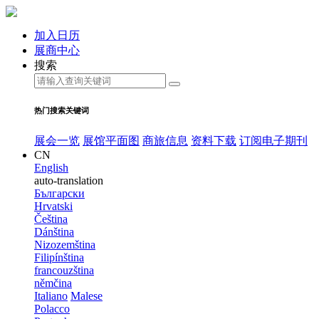
加入日历
展商中心
搜索
热门搜索关键词
展会一览
展馆平面图
商旅信息
资料下载
订阅电子期刊
CN
English
auto-translation
Български
Hrvatski
Čeština
Dánština
Nizozemština
Filipínština
francouzština
němčina
Italiano
Malese
Polacco