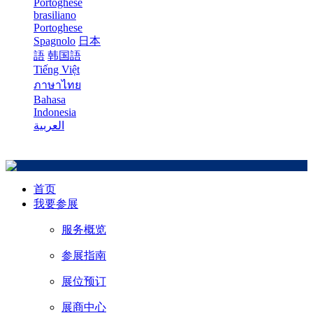
Portoghese
brasiliano
Portoghese
Spagnolo
日本
語
韩国語
Tiếng Việt
ภาษาไทย
Bahasa
Indonesia
العربية
首页
我要参展
服务概览
参展指南
展位预订
展商中心