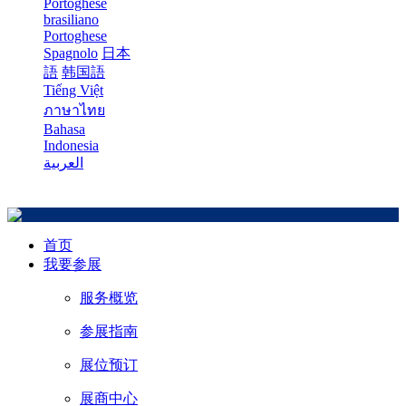
Portoghese
brasiliano
Portoghese
Spagnolo
日本
語
韩国語
Tiếng Việt
ภาษาไทย
Bahasa
Indonesia
العربية
首页
我要参展
服务概览
参展指南
展位预订
展商中心