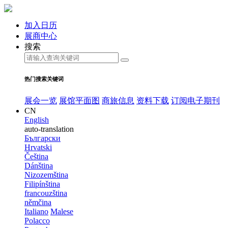
加入日历
展商中心
搜索
热门搜索关键词
展会一览
展馆平面图
商旅信息
资料下载
订阅电子期刊
CN
English
auto-translation
Български
Hrvatski
Čeština
Dánština
Nizozemština
Filipínština
francouzština
němčina
Italiano
Malese
Polacco