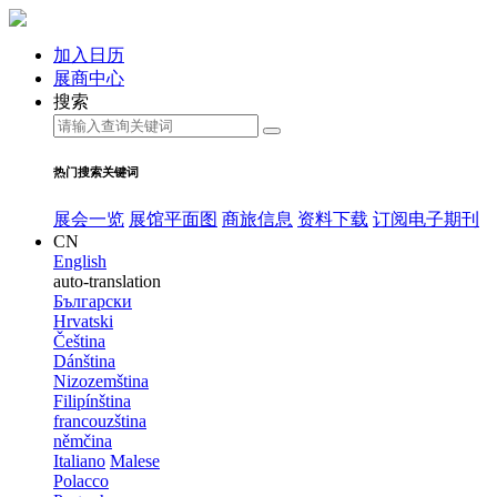
加入日历
展商中心
搜索
热门搜索关键词
展会一览
展馆平面图
商旅信息
资料下载
订阅电子期刊
CN
English
auto-translation
Български
Hrvatski
Čeština
Dánština
Nizozemština
Filipínština
francouzština
němčina
Italiano
Malese
Polacco