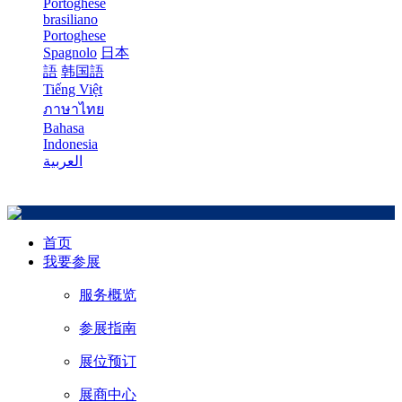
Portoghese
brasiliano
Portoghese
Spagnolo
日本
語
韩国語
Tiếng Việt
ภาษาไทย
Bahasa
Indonesia
العربية
首页
我要参展
服务概览
参展指南
展位预订
展商中心