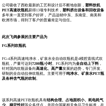
公司吸收了西欧最新的工艺和设计后不断地创新，
塑料饮机
PET高速吹瓶机
获得13项专利技术，
塑料挤出设备和回收设备
多年来一直受到客户好评， 产品远销中东、东南亚、南美和
欧洲市场，得到了客户的普遍肯定与信任。
此次飞鸽参展的主要产品为
FG系列吹瓶机
FG-4系列高速纯净水，矿泉水全自动吹瓶机是4模腔直线式吹
瓶机，产量可达到
7200瓶/小时
。FG系列均为
全自动上下料
，
针对国内吹瓶设备向
高速化、高产量
发展的趋势，专门开发、
研制的全自动拉伸吹瓶机。主要可用于
纯净水、矿泉水PET瓶
及各种含气瓶的吹制
。
该系列高速PET吹瓶机具有
结构合理、占地面积小、耗电耗气
少、稳定性好
等众多优点，并符合国家相关食品卫生标准，在