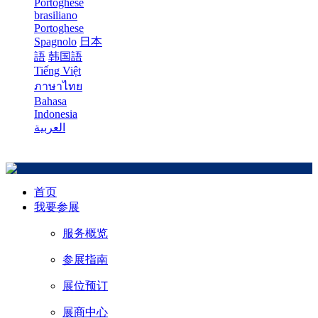
Portoghese
brasiliano
Portoghese
Spagnolo
日本
語
韩国語
Tiếng Việt
ภาษาไทย
Bahasa
Indonesia
العربية
首页
我要参展
服务概览
参展指南
展位预订
展商中心