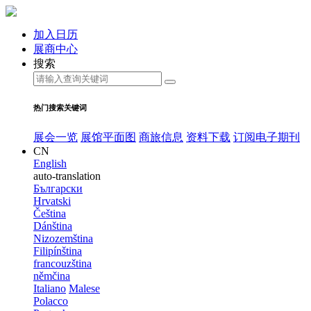
加入日历
展商中心
搜索
热门搜索关键词
展会一览
展馆平面图
商旅信息
资料下载
订阅电子期刊
CN
English
auto-translation
Български
Hrvatski
Čeština
Dánština
Nizozemština
Filipínština
francouzština
němčina
Italiano
Malese
Polacco