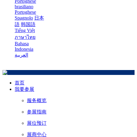
Portoghese
brasiliano
Portoghese
Spagnolo
日本
語
韩国語
Tiếng Việt
ภาษาไทย
Bahasa
Indonesia
العربية
首页
我要参展
服务概览
参展指南
展位预订
展商中心