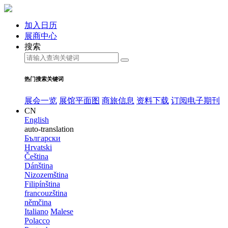
加入日历
展商中心
搜索
热门搜索关键词
展会一览
展馆平面图
商旅信息
资料下载
订阅电子期刊
CN
English
auto-translation
Български
Hrvatski
Čeština
Dánština
Nizozemština
Filipínština
francouzština
němčina
Italiano
Malese
Polacco