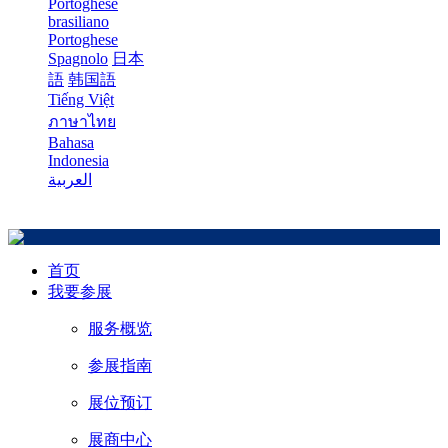
Portoghese
brasiliano
Portoghese
Spagnolo
日本
語
韩国語
Tiếng Việt
ภาษาไทย
Bahasa
Indonesia
العربية
首页
我要参展
服务概览
参展指南
展位预订
展商中心