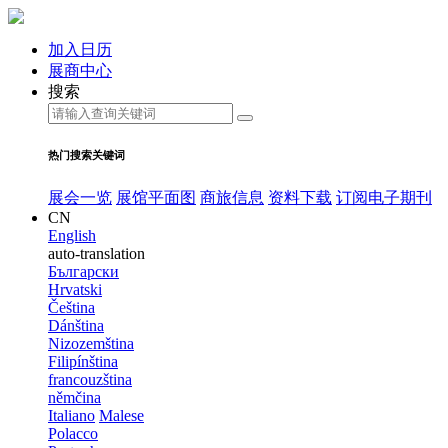
加入日历
展商中心
搜索
热门搜索关键词
展会一览
展馆平面图
商旅信息
资料下载
订阅电子期刊
CN
English
auto-translation
Български
Hrvatski
Čeština
Dánština
Nizozemština
Filipínština
francouzština
němčina
Italiano
Malese
Polacco