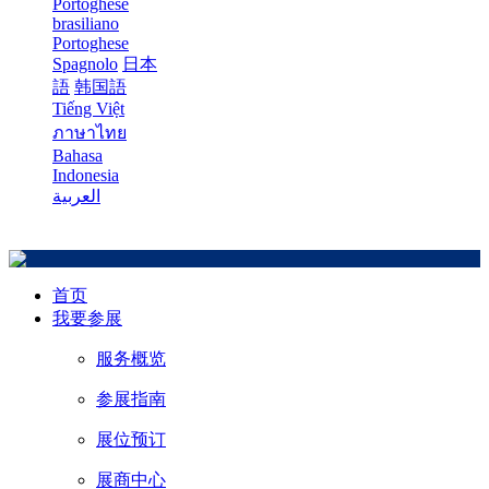
Portoghese
brasiliano
Portoghese
Spagnolo
日本
語
韩国語
Tiếng Việt
ภาษาไทย
Bahasa
Indonesia
العربية
首页
我要参展
服务概览
参展指南
展位预订
展商中心