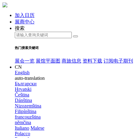
加入日历
展商中心
搜索
热门搜索关键词
展会一览
展馆平面图
商旅信息
资料下载
订阅电子期刊
CN
English
auto-translation
Български
Hrvatski
Čeština
Dánština
Nizozemština
Filipínština
francouzština
němčina
Italiano
Malese
Polacco