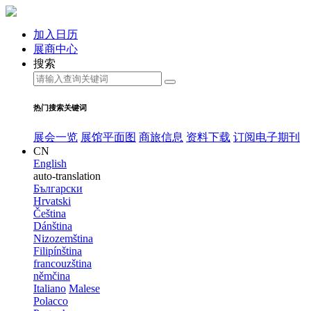
加入日历
展商中心
搜索
热门搜索关键词
展会一览
展馆平面图
商旅信息
资料下载
订阅电子期刊
CN
English
auto-translation
Български
Hrvatski
Čeština
Dánština
Nizozemština
Filipínština
francouzština
němčina
Italiano
Malese
Polacco