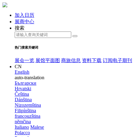
加入日历
展商中心
搜索
热门搜索关键词
展会一览
展馆平面图
商旅信息
资料下载
订阅电子期刊
CN
English
auto-translation
Български
Hrvatski
Čeština
Dánština
Nizozemština
Filipínština
francouzština
němčina
Italiano
Malese
Polacco