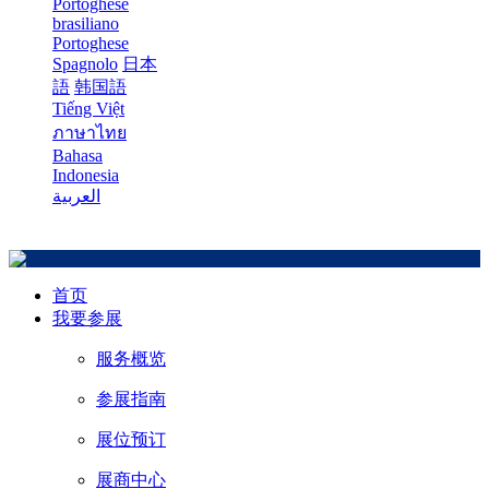
Portoghese
brasiliano
Portoghese
Spagnolo
日本
語
韩国語
Tiếng Việt
ภาษาไทย
Bahasa
Indonesia
العربية
首页
我要参展
服务概览
参展指南
展位预订
展商中心