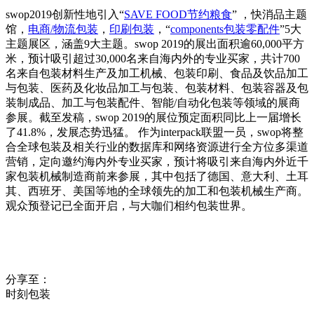
swop2019创新性地引入“
SAVE FOOD节约粮食
” ，快消品主题
馆，
电商/物流包装
，
印刷包装
，“
components包装零配件
”5大
主题展区，涵盖9大主题。swop 2019的展出面积逾60,000平方
米，预计吸引超过30,000名来自海内外的专业买家，共计700
名来自包装材料生产及加工机械、包装印刷、食品及饮品加工
与包装、医药及化妆品加工与包装、包装材料、包装容器及包
装制成品、加工与包装配件、智能/自动化包装等领域的展商
参展。截至发稿，swop 2019的展位预定面积同比上一届增长
了41.8%，发展态势迅猛。 作为interpack联盟一员，swop将整
合全球包装及相关行业的数据库和网络资源进行全方位多渠道
营销，定向邀约海内外专业买家，预计将吸引来自海内外近千
家包装机械制造商前来参展，其中包括了德国、意大利、土耳
其、西班牙、美国等地的全球领先的加工和包装机械生产商。
观众预登记已全面开启，与大咖们相约包装世界。
分享至：
时刻包装