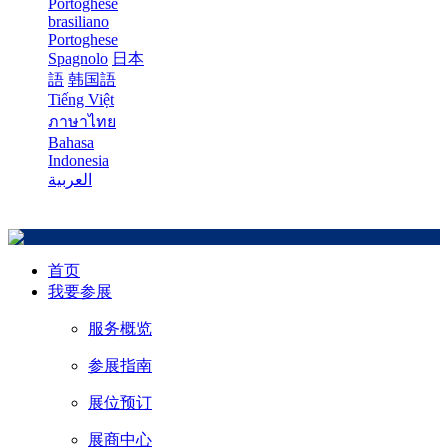
Portoghese
brasiliano
Portoghese
Spagnolo
日本
語
韩国語
Tiếng Việt
ภาษาไทย
Bahasa
Indonesia
العربية
首页
我要参展
服务概览
参展指南
展位预订
展商中心