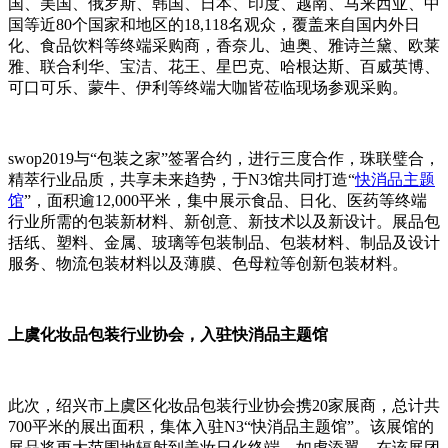
国、美国、俄罗斯、韩国、日本、印度、越南、马来西亚、中
国等近80个国家和地区的18,118名观众，覆盖来自国内外日
化、食品饮料等终端采购商，香奈儿、迪奥、雅诗兰黛、欧莱
雅、联合利华、宝洁、花王、星巴克、哈根达斯、百威英博、
可口可乐、蒙牛、伊利等终端大咖皆莅临现场参观采购。
swop2019与“包装之家”签署合约，进行三度合作，珠联璧合，
精萃行业品质，共享未来趋势，于N3馆共同打造“
快消品主题
馆
”，面积逾12,000平米，集中展示食品、日化、医药等终端
行业所需的包装新材料、新创意、新技术以及新设计。展品包
括纸、塑料、金属、玻璃等包装制品、包装材料、制品及设计
服务、物流包装材料以及薄膜、色母粒等创新包装材料。
上虞化妆品包装行业协会，入驻快消品主题馆
此次，绍兴市上虞区化妆品包装行业协会携20家展商，总计共
700平米的展出面积，集体入驻N3“快消品主题馆”。该展馆的
展品将更大范围地辐射到美妆日化终端，如虎添翼，在该展团