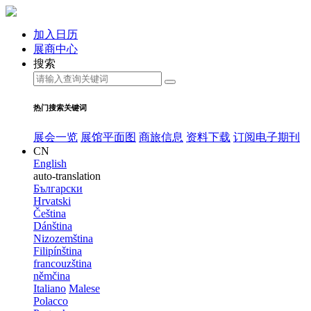
加入日历
展商中心
搜索
热门搜索关键词
展会一览
展馆平面图
商旅信息
资料下载
订阅电子期刊
CN
English
auto-translation
Български
Hrvatski
Čeština
Dánština
Nizozemština
Filipínština
francouzština
němčina
Italiano
Malese
Polacco