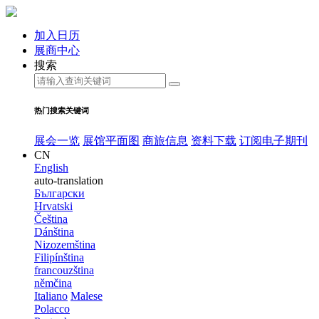
加入日历
展商中心
搜索
热门搜索关键词
展会一览
展馆平面图
商旅信息
资料下载
订阅电子期刊
CN
English
auto-translation
Български
Hrvatski
Čeština
Dánština
Nizozemština
Filipínština
francouzština
němčina
Italiano
Malese
Polacco