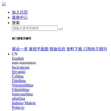
加入日历
展商中心
搜索
热门搜索关键词
展会一览
展馆平面图
商旅信息
资料下载
订阅电子期刊
CN
English
auto-translation
Български
Hrvatski
Čeština
Dánština
Nizozemština
Filipínština
francouzština
němčina
Italiano
Malese
Polacco