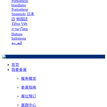
Portoghese
brasiliano
Portoghese
Spagnolo
日本
語
韩国語
Tiếng Việt
ภาษาไทย
Bahasa
Indonesia
العربية
首页
我要参展
服务概览
参展指南
展位预订
展商中心