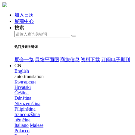
加入日历
展商中心
搜索
热门搜索关键词
展会一览
展馆平面图
商旅信息
资料下载
订阅电子期刊
CN
English
auto-translation
Български
Hrvatski
Čeština
Dánština
Nizozemština
Filipínština
francouzština
němčina
Italiano
Malese
Polacco