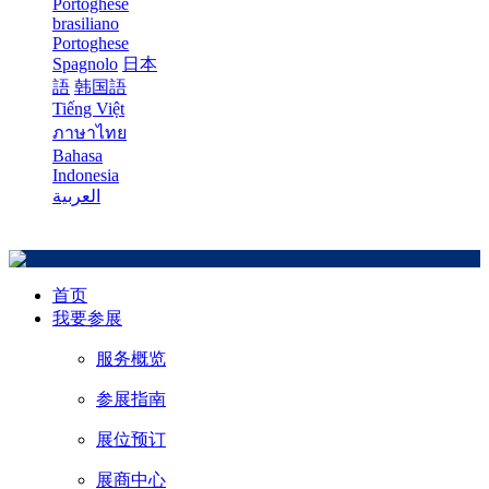
Portoghese
brasiliano
Portoghese
Spagnolo
日本
語
韩国語
Tiếng Việt
ภาษาไทย
Bahasa
Indonesia
العربية
首页
我要参展
服务概览
参展指南
展位预订
展商中心