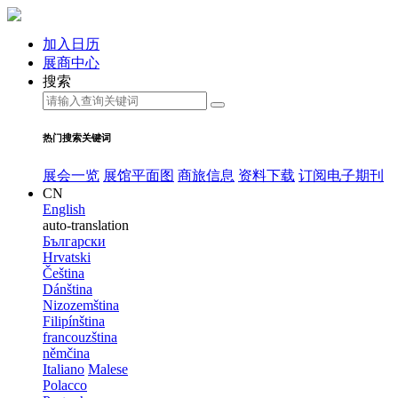
加入日历
展商中心
搜索
热门搜索关键词
展会一览
展馆平面图
商旅信息
资料下载
订阅电子期刊
CN
English
auto-translation
Български
Hrvatski
Čeština
Dánština
Nizozemština
Filipínština
francouzština
němčina
Italiano
Malese
Polacco