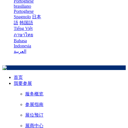
Portoghese
brasiliano
Portoghese
Spagnolo
日本
語
韩国語
Tiếng Việt
ภาษาไทย
Bahasa
Indonesia
العربية
首页
我要参展
服务概览
参展指南
展位预订
展商中心