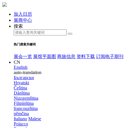
加入日历
展商中心
搜索
热门搜索关键词
展会一览
展馆平面图
商旅信息
资料下载
订阅电子期刊
CN
English
auto-translation
Български
Hrvatski
Čeština
Dánština
Nizozemština
Filipínština
francouzština
němčina
Italiano
Malese
Polacco