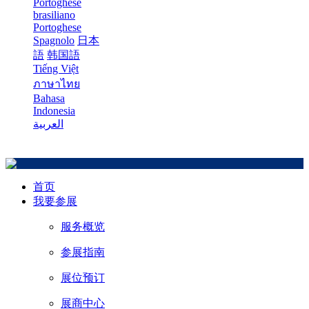
Portoghese
brasiliano
Portoghese
Spagnolo
日本
語
韩国語
Tiếng Việt
ภาษาไทย
Bahasa
Indonesia
العربية
首页
我要参展
服务概览
参展指南
展位预订
展商中心