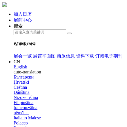
加入日历
展商中心
搜索
热门搜索关键词
展会一览
展馆平面图
商旅信息
资料下载
订阅电子期刊
CN
English
auto-translation
Български
Hrvatski
Čeština
Dánština
Nizozemština
Filipínština
francouzština
němčina
Italiano
Malese
Polacco