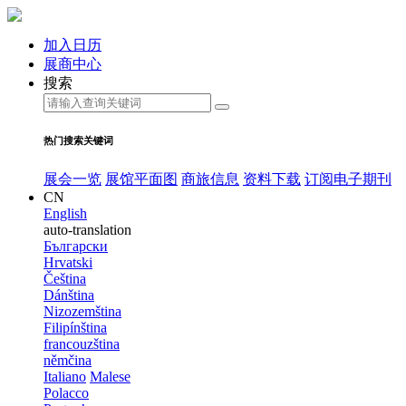
加入日历
展商中心
搜索
热门搜索关键词
展会一览
展馆平面图
商旅信息
资料下载
订阅电子期刊
CN
English
auto-translation
Български
Hrvatski
Čeština
Dánština
Nizozemština
Filipínština
francouzština
němčina
Italiano
Malese
Polacco