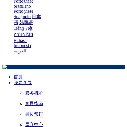
Portoghese
brasiliano
Portoghese
Spagnolo
日本
語
韩国語
Tiếng Việt
ภาษาไทย
Bahasa
Indonesia
العربية
首页
我要参展
服务概览
参展指南
展位预订
展商中心