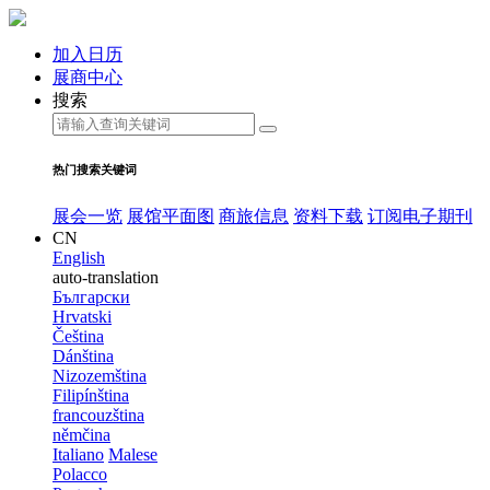
加入日历
展商中心
搜索
热门搜索关键词
展会一览
展馆平面图
商旅信息
资料下载
订阅电子期刊
CN
English
auto-translation
Български
Hrvatski
Čeština
Dánština
Nizozemština
Filipínština
francouzština
němčina
Italiano
Malese
Polacco