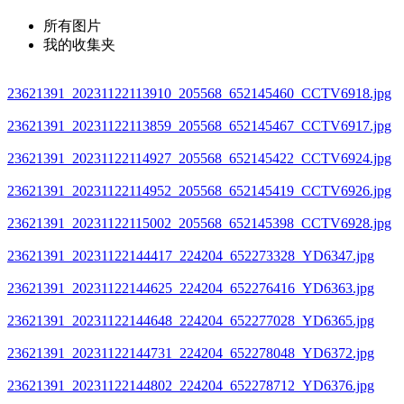
所有图片
我的收集夹
23621391_20231122113910_205568_652145460_CCTV6918.jpg
23621391_20231122113859_205568_652145467_CCTV6917.jpg
23621391_20231122114927_205568_652145422_CCTV6924.jpg
23621391_20231122114952_205568_652145419_CCTV6926.jpg
23621391_20231122115002_205568_652145398_CCTV6928.jpg
23621391_20231122144417_224204_652273328_YD6347.jpg
23621391_20231122144625_224204_652276416_YD6363.jpg
23621391_20231122144648_224204_652277028_YD6365.jpg
23621391_20231122144731_224204_652278048_YD6372.jpg
23621391_20231122144802_224204_652278712_YD6376.jpg