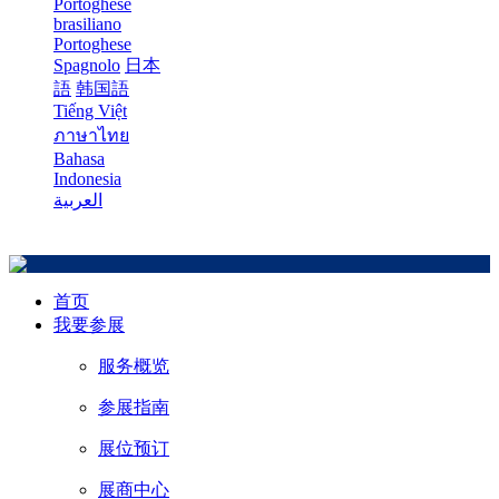
Portoghese
brasiliano
Portoghese
Spagnolo
日本
語
韩国語
Tiếng Việt
ภาษาไทย
Bahasa
Indonesia
العربية
首页
我要参展
服务概览
参展指南
展位预订
展商中心