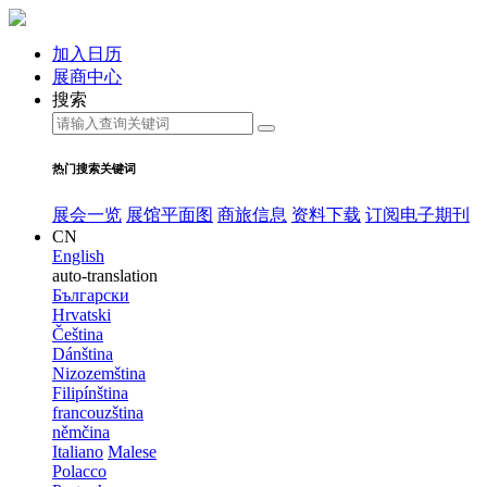
加入日历
展商中心
搜索
热门搜索关键词
展会一览
展馆平面图
商旅信息
资料下载
订阅电子期刊
CN
English
auto-translation
Български
Hrvatski
Čeština
Dánština
Nizozemština
Filipínština
francouzština
němčina
Italiano
Malese
Polacco