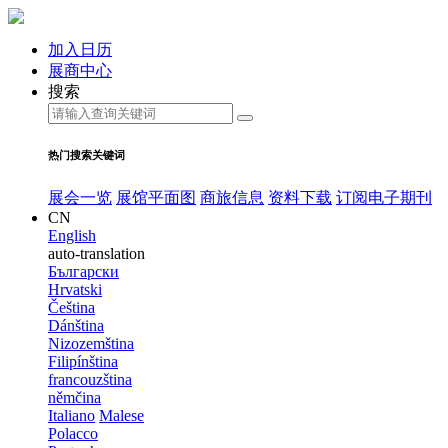
加入日历
展商中心
搜索
热门搜索关键词
展会一览
展馆平面图
商旅信息
资料下载
订阅电子期刊
CN
English
auto-translation
Български
Hrvatski
Čeština
Dánština
Nizozemština
Filipínština
francouzština
němčina
Italiano
Malese
Polacco