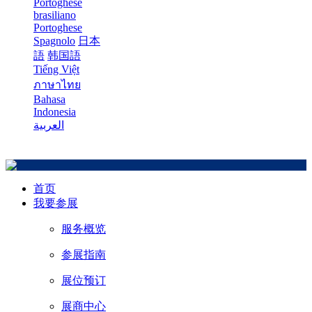
Portoghese
brasiliano
Portoghese
Spagnolo
日本
語
韩国語
Tiếng Việt
ภาษาไทย
Bahasa
Indonesia
العربية
首页
我要参展
服务概览
参展指南
展位预订
展商中心