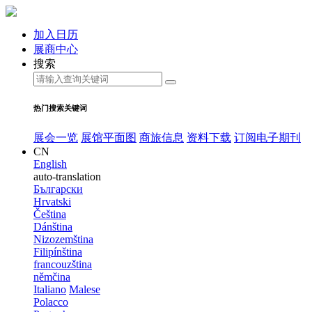
加入日历
展商中心
搜索
热门搜索关键词
展会一览
展馆平面图
商旅信息
资料下载
订阅电子期刊
CN
English
auto-translation
Български
Hrvatski
Čeština
Dánština
Nizozemština
Filipínština
francouzština
němčina
Italiano
Malese
Polacco