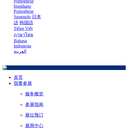
Portoghese
brasiliano
Portoghese
Spagnolo
日本
語
韩国語
Tiếng Việt
ภาษาไทย
Bahasa
Indonesia
العربية
首页
我要参展
服务概览
参展指南
展位预订
展商中心