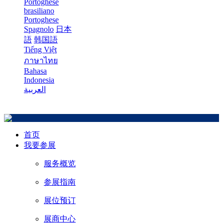
Portoghese
brasiliano
Portoghese
Spagnolo
日本
語
韩国語
Tiếng Việt
ภาษาไทย
Bahasa
Indonesia
العربية
首页
我要参展
服务概览
参展指南
展位预订
展商中心