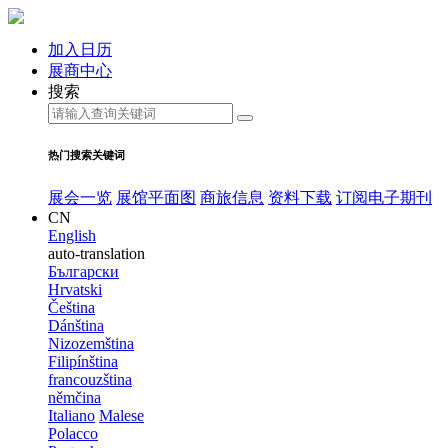
加入日历
展商中心
搜索
热门搜索关键词
展会一览
展馆平面图
商旅信息
资料下载
订阅电子期刊
CN
English
auto-translation
Български
Hrvatski
Čeština
Dánština
Nizozemština
Filipínština
francouzština
němčina
Italiano
Malese
Polacco