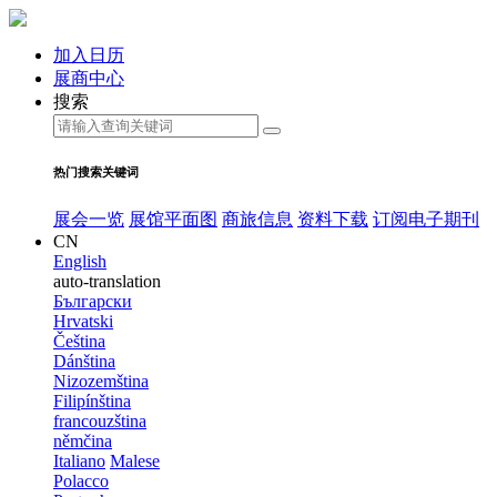
加入日历
展商中心
搜索
热门搜索关键词
展会一览
展馆平面图
商旅信息
资料下载
订阅电子期刊
CN
English
auto-translation
Български
Hrvatski
Čeština
Dánština
Nizozemština
Filipínština
francouzština
němčina
Italiano
Malese
Polacco