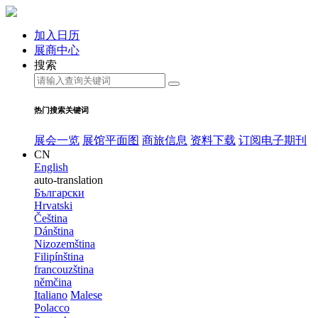
加入日历
展商中心
搜索
热门搜索关键词
展会一览
展馆平面图
商旅信息
资料下载
订阅电子期刊
CN
English
auto-translation
Български
Hrvatski
Čeština
Dánština
Nizozemština
Filipínština
francouzština
němčina
Italiano
Malese
Polacco