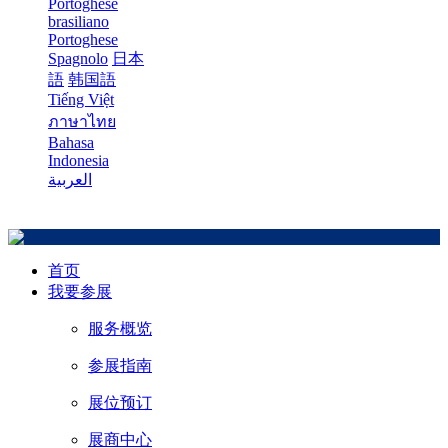
Portoghese
brasiliano
Portoghese
Spagnolo
日本
語
韩国語
Tiếng Việt
ภาษาไทย
Bahasa
Indonesia
العربية
首页
我要参展
服务概览
参展指南
展位预订
展商中心