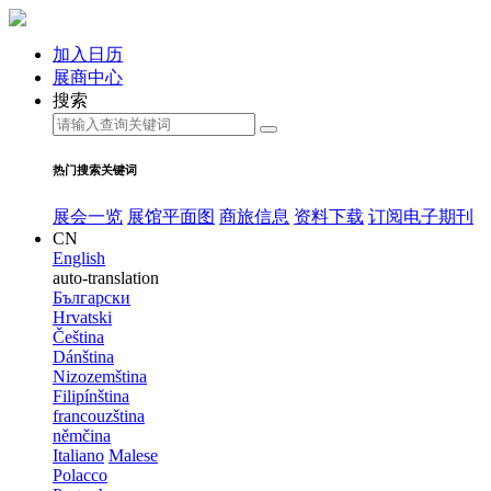
加入日历
展商中心
搜索
热门搜索关键词
展会一览
展馆平面图
商旅信息
资料下载
订阅电子期刊
CN
English
auto-translation
Български
Hrvatski
Čeština
Dánština
Nizozemština
Filipínština
francouzština
němčina
Italiano
Malese
Polacco