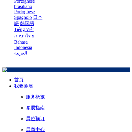
Portoghese
brasiliano
Portoghese
Spagnolo
日本
語
韩国語
Tiếng Việt
ภาษาไทย
Bahasa
Indonesia
العربية
首页
我要参展
服务概览
参展指南
展位预订
展商中心