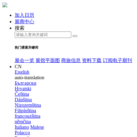
加入日历
展商中心
搜索
热门搜索关键词
展会一览
展馆平面图
商旅信息
资料下载
订阅电子期刊
CN
English
auto-translation
Български
Hrvatski
Čeština
Dánština
Nizozemština
Filipínština
francouzština
němčina
Italiano
Malese
Polacco