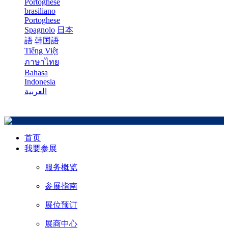
Portoghese
brasiliano
Portoghese
Spagnolo
日本
語
韩国語
Tiếng Việt
ภาษาไทย
Bahasa
Indonesia
العربية
首页
我要参展
服务概览
参展指南
展位预订
展商中心