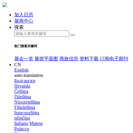
加入日历
展商中心
搜索
热门搜索关键词
展会一览
展馆平面图
商旅信息
资料下载
订阅电子期刊
CN
English
auto-translation
Български
Hrvatski
Čeština
Dánština
Nizozemština
Filipínština
francouzština
němčina
Italiano
Malese
Polacco