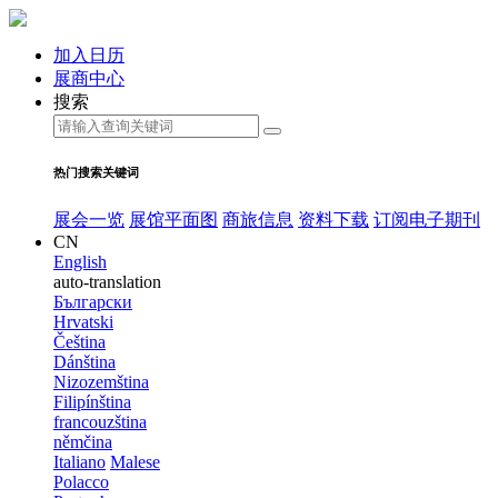
加入日历
展商中心
搜索
热门搜索关键词
展会一览
展馆平面图
商旅信息
资料下载
订阅电子期刊
CN
English
auto-translation
Български
Hrvatski
Čeština
Dánština
Nizozemština
Filipínština
francouzština
němčina
Italiano
Malese
Polacco