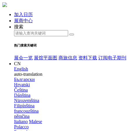
加入日历
展商中心
搜索
热门搜索关键词
展会一览
展馆平面图
商旅信息
资料下载
订阅电子期刊
CN
English
auto-translation
Български
Hrvatski
Čeština
Dánština
Nizozemština
Filipínština
francouzština
němčina
Italiano
Malese
Polacco