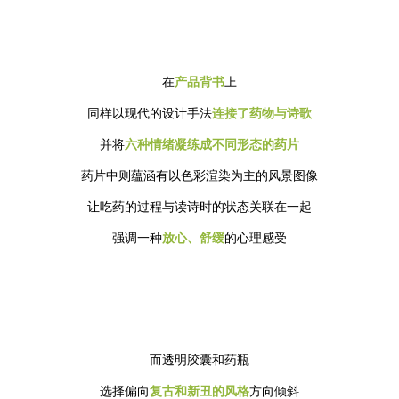
在
产品背书
上
同样以现代的设计手法
连接了药物与诗歌
并将
六种情绪凝练成不同形态的药片
药片中则蕴涵有以色彩渲染为主的风景图像
让吃药的过程与读诗时的状态关联在一起
强调一种
放心、舒缓
的心理感受
而透明胶囊和药瓶
选择偏向
复古和新丑的风格
方向倾斜