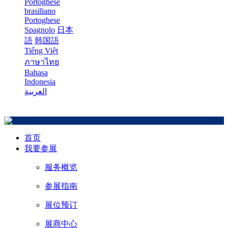
Portoghese
brasiliano
Portoghese
Spagnolo
日本
語
韩国語
Tiếng Việt
ภาษาไทย
Bahasa
Indonesia
العربية
首页
我要参展
服务概览
参展指南
展位预订
展商中心