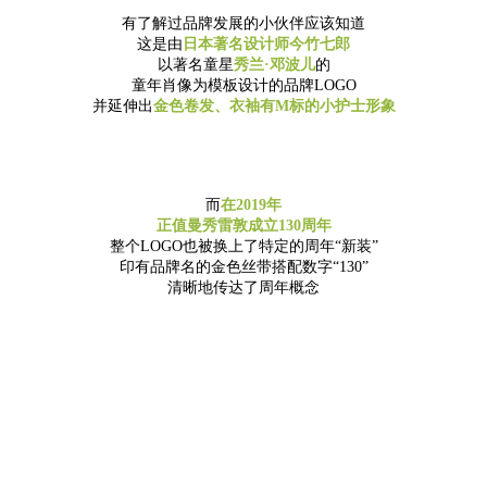
有了解过品牌发展的小伙伴应该知道
这是由
日本著名设计师今竹七郎
以著名童星
秀兰·邓波儿
的
童年肖像为模板设计的品牌LOGO
并延伸出
金色卷发、衣袖有M标的小护士形象
而
在2019年
正值曼秀雷敦成立130周年
整个LOGO也被换上了特定的周年“新装”
印有品牌名的金色丝带搭配数字“130”
清晰地传达了周年概念