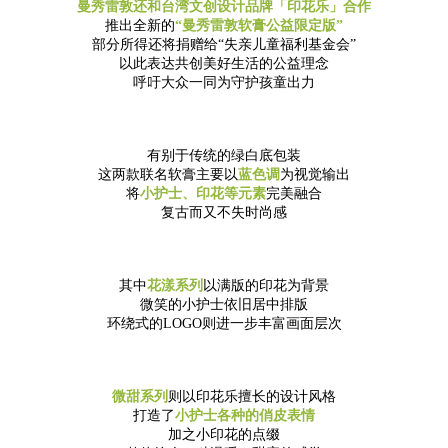
曼秀雷敦还和台湾文创设计品牌「印花乐」合作
推出全新的
“曼秀雷敦软膏公益限定版”
部分所得还将捐赠给“失亲儿童福利基金会”
以此表达共创美好生活的公益理念
呼吁大众一同为守护孩童出力
有别于传统的绿白底包装
这两款联名软膏主要以
蓝色调
为视觉输出
将
小护士、印花等元素
完美融合
复古而又不失时尚感
其中
花漾系列
以满版的印花为背景
微笑的小护士依旧居中排版
环绕式的LOGO则进一步丰富画面层次
微甜系列
则以印花乐擅长的设计风格
打造了
小护士各种的俏皮表情
加之小印花的点缀