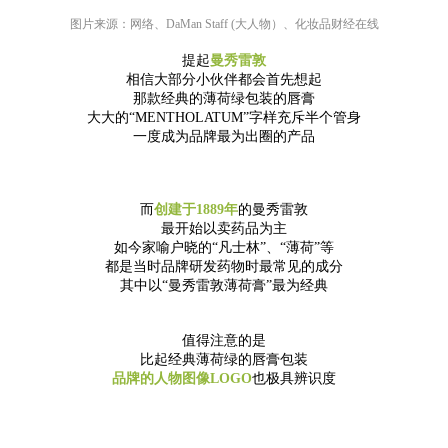
图片来源：网络、
DaMan Staff (大人物）、化妆品财经在线
提起
曼秀雷敦
相信大部分小伙伴都会首先想起
那款经典的薄荷绿包装的唇膏
大大的“MENTHOLATUM”字样充斥半个管身
一度成为品牌最为出圈的产品
而
创建于1889年
的曼秀雷敦
最开始以卖药品为主
如今家喻户晓的“凡士林”、“薄荷”等
都是当时品牌研发药物时最常见的成分
其中以“曼秀雷敦薄荷膏”最为经典
值得注意的是
比起经典薄荷绿的唇膏包装
品牌的人物图像LOGO
也极具辨识度