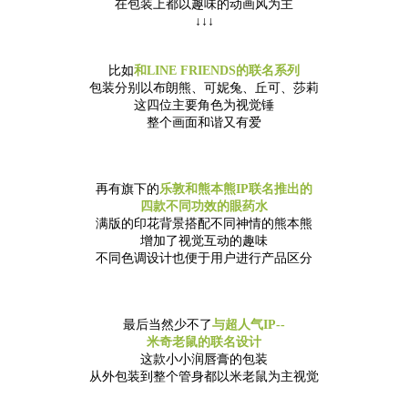
在包装上都以趣味的动画风为主
↓↓↓
比如
和LINE FRIENDS的联名系列
包装分别以布朗熊、可妮兔、丘可、莎莉
这四位主要角色为视觉锤
整个画面和谐又有爱
再有旗下的
乐敦和熊本熊IP联名推出的
四款不同功效的眼药水
满版的印花背景搭配不同神情的熊本熊
增加了视觉互动的趣味
不同色调设计也便于用户进行产品区分
最后当然少不了
与超人气IP--
米奇老鼠的联名设计
这款小小润唇膏的包装
从外包装到整个管身都以米老鼠为主视觉