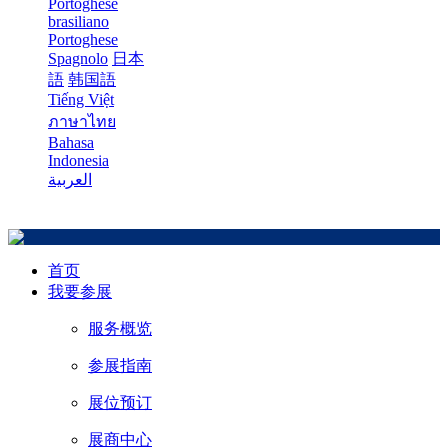
Portoghese
brasiliano
Portoghese
Spagnolo
日本
語
韩国語
Tiếng Việt
ภาษาไทย
Bahasa
Indonesia
العربية
首页
我要参展
服务概览
参展指南
展位预订
展商中心