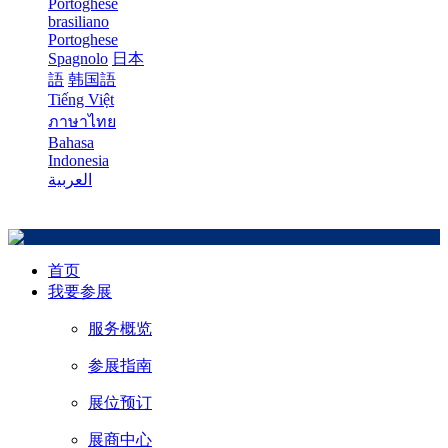
Portoghese
brasiliano
Portoghese
Spagnolo
日本
語
韩国語
Tiếng Việt
ภาษาไทย
Bahasa
Indonesia
العربية
首页
我要参展
服务概览
参展指南
展位预订
展商中心