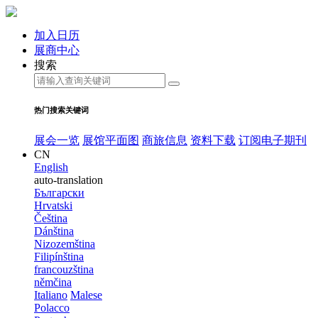
加入日历
展商中心
搜索
热门搜索关键词
展会一览
展馆平面图
商旅信息
资料下载
订阅电子期刊
CN
English
auto-translation
Български
Hrvatski
Čeština
Dánština
Nizozemština
Filipínština
francouzština
němčina
Italiano
Malese
Polacco