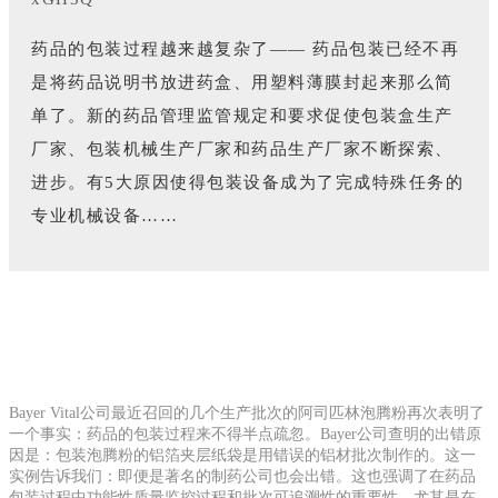
药品的包装过程越来越复杂了—— 药品包装已经不再
是将药品说明书放进药盒、用塑料薄膜封起来那么简
单了。新的药品管理监管规定和要求促使包装盒生产
厂家、包装机械生产厂家和药品生产厂家不断探索、
进步。有5大原因使得包装设备成为了完成特殊任务的
专业机械设备……
Bayer Vital公司最近召回的几个生产批次的阿司匹林泡腾粉再次表明了
一个事实：药品的包装过程来不得半点疏忽。Bayer公司查明的出错原
因是：包装泡腾粉的铝箔夹层纸袋是用错误的铝材批次制作的。这一
实例告诉我们：即便是著名的制药公司也会出错。这也强调了在药品
包装过程中功能性质量监控过程和批次可追溯性的重要性，尤其是在