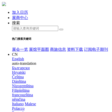
加入日历
展商中心
搜索
热门搜索关键词
展会一览
展馆平面图
商旅信息
资料下载
订阅电子期刊
CN
English
auto-translation
Български
Hrvatski
Čeština
Dánština
Nizozemština
Filipínština
francouzština
němčina
Italiano
Malese
Polacco