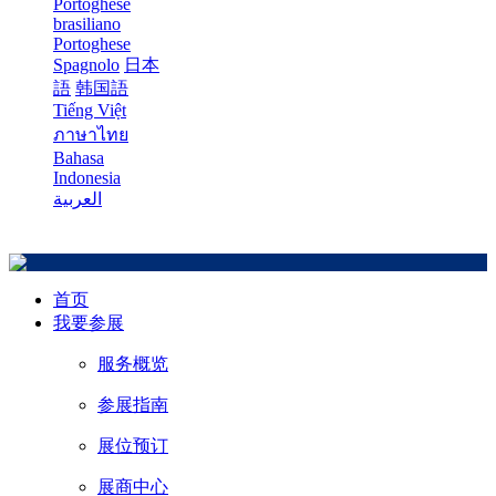
Portoghese
brasiliano
Portoghese
Spagnolo
日本
語
韩国語
Tiếng Việt
ภาษาไทย
Bahasa
Indonesia
العربية
首页
我要参展
服务概览
参展指南
展位预订
展商中心