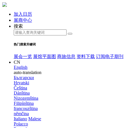
加入日历
展商中心
搜索
热门搜索关键词
展会一览
展馆平面图
商旅信息
资料下载
订阅电子期刊
CN
English
auto-translation
Български
Hrvatski
Čeština
Dánština
Nizozemština
Filipínština
francouzština
němčina
Italiano
Malese
Polacco