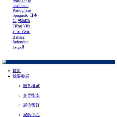
Portoghese
brasiliano
Portoghese
Spagnolo
日本
語
韩国語
Tiếng Việt
ภาษาไทย
Bahasa
Indonesia
العربية
首页
我要参展
服务概览
参展指南
展位预订
展商中心