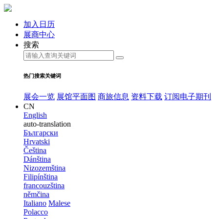
加入日历
展商中心
搜索
热门搜索关键词
展会一览
展馆平面图
商旅信息
资料下载
订阅电子期刊
CN
English
auto-translation
Български
Hrvatski
Čeština
Dánština
Nizozemština
Filipínština
francouzština
němčina
Italiano
Malese
Polacco