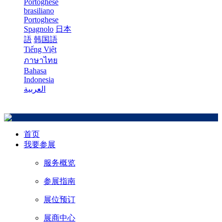
Portoghese
brasiliano
Portoghese
Spagnolo
日本
語
韩国語
Tiếng Việt
ภาษาไทย
Bahasa
Indonesia
العربية
首页
我要参展
服务概览
参展指南
展位预订
展商中心