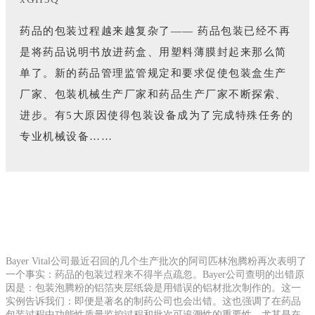
药品的包装过程越来越复杂了—— 药品包装已经不再
是将药品说明书放进药盒、用塑料薄膜封起来那么简
单了。新的药品管理监管规定和要求促使包装盒生产
厂家、包装机械生产厂家和药品生产厂家不断探索、
进步。有5大原因使得包装设备成为了完成特殊任务的
专业机械设备……
Bayer Vital公司最近召回的几个生产批次的阿司匹林泡腾粉再次表明了
一个事实：药品的包装过程来不得半点疏忽。Bayer公司查明的出错原
因是：包装泡腾粉的铝箔夹层纸袋是用错误的铝材批次制作的。这一
实例告诉我们：即便是著名的制药公司也会出错。这也强调了在药品
包装过程中功能性质量监控过程和批次可追溯性的重要性，尤其是在