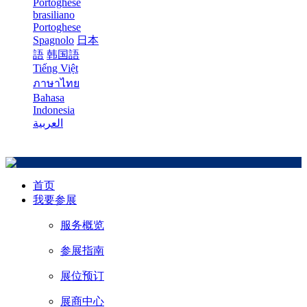
Portoghese
brasiliano
Portoghese
Spagnolo
日本
語
韩国語
Tiếng Việt
ภาษาไทย
Bahasa
Indonesia
العربية
首页
我要参展
服务概览
参展指南
展位预订
展商中心