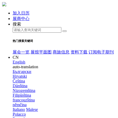
加入日历
展商中心
搜索
热门搜索关键词
展会一览
展馆平面图
商旅信息
资料下载
订阅电子期刊
CN
English
auto-translation
Български
Hrvatski
Čeština
Dánština
Nizozemština
Filipínština
francouzština
němčina
Italiano
Malese
Polacco