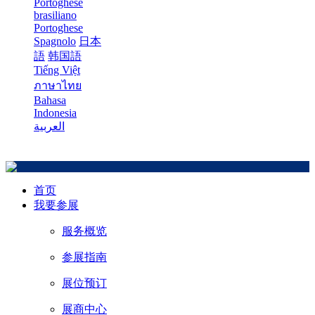
Portoghese
brasiliano
Portoghese
Spagnolo
日本
語
韩国語
Tiếng Việt
ภาษาไทย
Bahasa
Indonesia
العربية
首页
我要参展
服务概览
参展指南
展位预订
展商中心