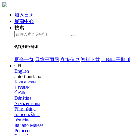
加入日历
展商中心
搜索
热门搜索关键词
展会一览
展馆平面图
商旅信息
资料下载
订阅电子期刊
CN
English
auto-translation
Български
Hrvatski
Čeština
Dánština
Nizozemština
Filipínština
francouzština
němčina
Italiano
Malese
Polacco