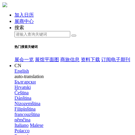
加入日历
展商中心
搜索
热门搜索关键词
展会一览
展馆平面图
商旅信息
资料下载
订阅电子期刊
CN
English
auto-translation
Български
Hrvatski
Čeština
Dánština
Nizozemština
Filipínština
francouzština
němčina
Italiano
Malese
Polacco