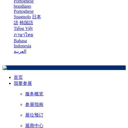
Portoghese
brasiliano
Portoghese
Spagnolo
日本
語
韩国語
Tiếng Việt
ภาษาไทย
Bahasa
Indonesia
العربية
首页
我要参展
服务概览
参展指南
展位预订
展商中心