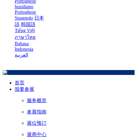
Portoghese
brasiliano
Portoghese
Spagnolo
日本
語
韩国語
Tiếng Việt
ภาษาไทย
Bahasa
Indonesia
العربية
首页
我要参展
服务概览
参展指南
展位预订
展商中心