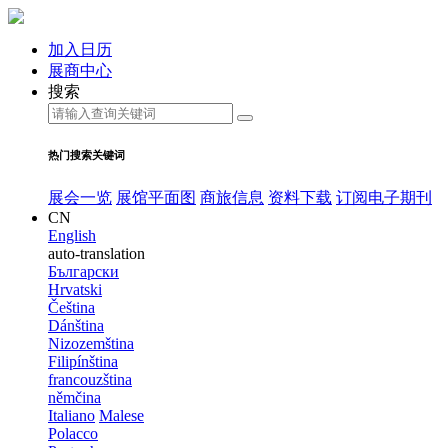
加入日历
展商中心
搜索
热门搜索关键词
展会一览
展馆平面图
商旅信息
资料下载
订阅电子期刊
CN
English
auto-translation
Български
Hrvatski
Čeština
Dánština
Nizozemština
Filipínština
francouzština
němčina
Italiano
Malese
Polacco