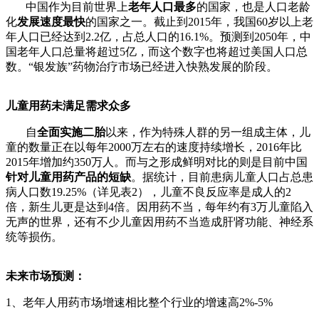
中国作为目前世界上
老年人口最多
的国家，也是人口老龄
化
发展速度最快
的国家之一。截止到2015年，我国60岁以上老
年人口已经达到2.2亿，占总人口的16.1%。预测到2050年，中
国老年人口总量将超过5亿，而这个数字也将超过美国人口总
数。“银发族”药物治疗市场已经进入快熟发展的阶段。
儿童用药未满足需求众多
自
全面实施二胎
以来，作为特殊人群的另一组成主体，儿
童的数量正在以每年2000万左右的速度持续增长，2016年比
2015年增加约350万人。而与之形成鲜明对比的则是目前中国
针对儿童用药产品的短缺
。据统计，目前患病儿童人口占总患
病人口数19.25%（详见表2），儿童不良反应率是成人的2
倍，新生儿更是达到4倍。因用药不当，每年约有3万儿童陷入
无声的世界，还有不少儿童因用药不当造成肝肾功能、神经系
统等损伤。
未来市场预测：
1、老年人用药市场增速相比整个行业的增速高2%-5%