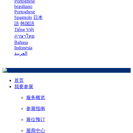
Portoghese
brasiliano
Portoghese
Spagnolo
日本
語
韩国語
Tiếng Việt
ภาษาไทย
Bahasa
Indonesia
العربية
首页
我要参展
服务概览
参展指南
展位预订
展商中心