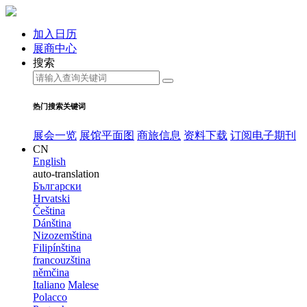
加入日历
展商中心
搜索
热门搜索关键词
展会一览
展馆平面图
商旅信息
资料下载
订阅电子期刊
CN
English
auto-translation
Български
Hrvatski
Čeština
Dánština
Nizozemština
Filipínština
francouzština
němčina
Italiano
Malese
Polacco