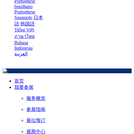
Portoghese
brasiliano
Portoghese
Spagnolo
日本
語
韩国語
Tiếng Việt
ภาษาไทย
Bahasa
Indonesia
العربية
首页
我要参展
服务概览
参展指南
展位预订
展商中心