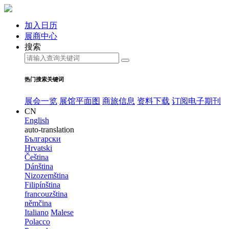
加入日历
展商中心
搜索
热门搜索关键词
展会一览
展馆平面图
商旅信息
资料下载
订阅电子期刊
CN
English
auto-translation
Български
Hrvatski
Čeština
Dánština
Nizozemština
Filipínština
francouzština
němčina
Italiano
Malese
Polacco