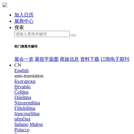
加入日历
展商中心
搜索
热门搜索关键词
展会一览
展馆平面图
商旅信息
资料下载
订阅电子期刊
CN
English
auto-translation
Български
Hrvatski
Čeština
Dánština
Nizozemština
Filipínština
francouzština
němčina
Italiano
Malese
Polacco