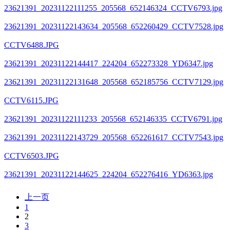
23621391_20231122111255_205568_652146324_CCTV6793.jpg
23621391_20231122143634_205568_652260429_CCTV7528.jpg
CCTV6488.JPG
23621391_20231122144417_224204_652273328_YD6347.jpg
23621391_20231122131648_205568_652185756_CCTV7129.jpg
CCTV6115.JPG
23621391_20231122111233_205568_652146335_CCTV6791.jpg
23621391_20231122143729_205568_652261617_CCTV7543.jpg
CCTV6503.JPG
23621391_20231122144625_224204_652276416_YD6363.jpg
上一页
1
2
3