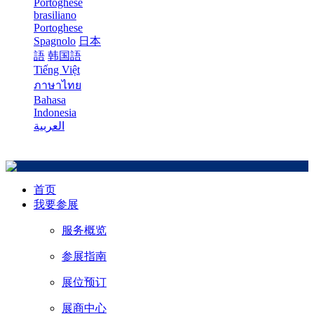
Portoghese
brasiliano
Portoghese
Spagnolo
日本
語
韩国語
Tiếng Việt
ภาษาไทย
Bahasa
Indonesia
العربية
首页
我要参展
服务概览
参展指南
展位预订
展商中心