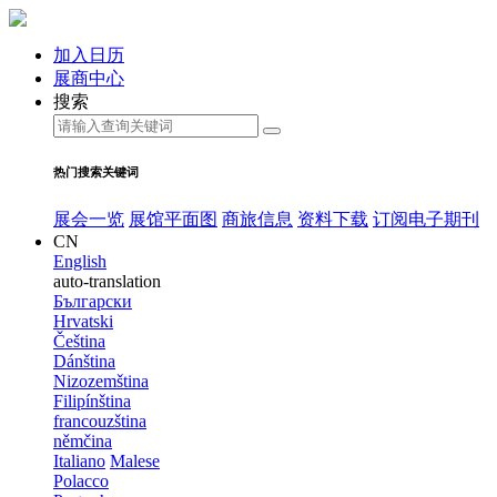
加入日历
展商中心
搜索
热门搜索关键词
展会一览
展馆平面图
商旅信息
资料下载
订阅电子期刊
CN
English
auto-translation
Български
Hrvatski
Čeština
Dánština
Nizozemština
Filipínština
francouzština
němčina
Italiano
Malese
Polacco